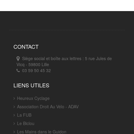
CONTACT
Siège social et boîte aux lettres : 5 rue Jules de
Vicq - 59800 Lille
03 59 50 45 32
LIENS UTILES
Heureux Cyclage
Association Droit Au Vélo - ADAV
La FUB
Le Biclou
Les Mains dans le Guidon