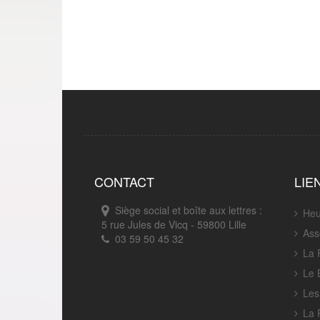
CONTACT
LIE
Siège social et boîte aux lettres :
Heu
5 rue Jules de Vicq - 59800 Lille
Ass
03 59 50 45 32
La 
Le 
Les
La 