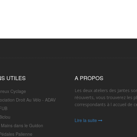
NS UTILES
A PROPOS
Les deux ateliers des Jantes so
reux Cyclage
réouverts, vous trouverez les p
ociation Droit Au Vélo - ADAV
correspondants à l accueil de ce
FUB
Biclou
Lire la suite
 Mains dans le Guidon
Pédales Palienne