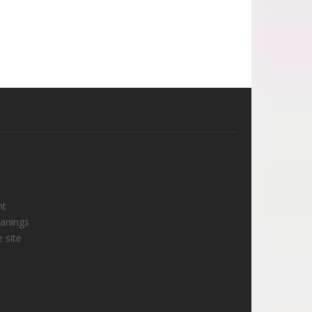
nt
lanings
 site