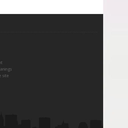
nt
lanings
 site