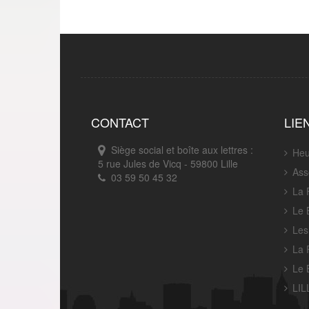
CONTACT
LIE
Siège social et boîte aux lettres :
Heu
5 rue Jules de Vicq - 59800 Lille
Ass
03 59 50 45 32
La 
Le 
Les
La 
Le 
LIL