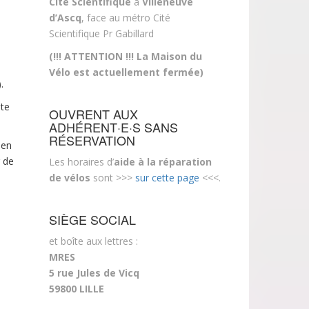
Cité Scientifique
à
Villeneuve
d’Ascq
, face au métro Cité
Scientifique Pr Gabillard
(!!! ATTENTION !!! La Maison du
Vélo est actuellement fermée)
.
nte
OUVRENT AUX
ADHÉRENT·E·S SANS
RÉSERVATION
 en
r de
Les horaires d’
aide à la réparation
de vélos
sont >>>
sur cette page
<<<.
SIÈGE SOCIAL
et boîte aux lettres :
MRES
5 rue Jules de Vicq
59800 LILLE