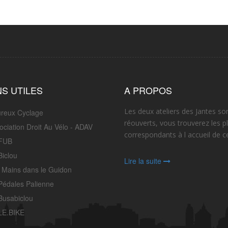
NS UTILES
A PROPOS
Les deux ateliers des Jantes so
reux Cyclage
réouverts, vous trouverez les p
ociation Droit Au Vélo - ADAV
correspondants à l accueil de ce
FUB
Biclou
Lire la suite
 Mains dans le Guidon
Pédales Palienne
Busabiclou
LE.BIKE