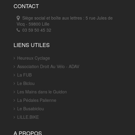
CONTACT
Siège social et boîte aux lettres : 5 rue Jules de
Vicq - 59800 Lille
03 59 50 45 32
LIENS UTILES
Heureux Cyclage
Association Droit Au Vélo - ADAV
La FUB
Le Biclou
Les Mains dans le Guidon
La Pédales Palienne
Le Busabiclou
LILLE.BIKE
A PROPOS