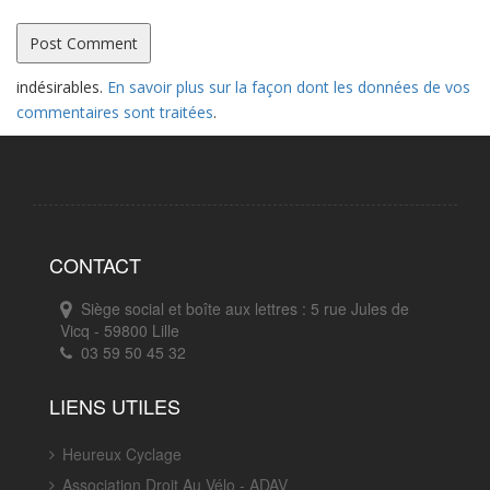
indésirables.
En savoir plus sur la façon dont les données de vos
commentaires sont traitées
.
CONTACT
Siège social et boîte aux lettres : 5 rue Jules de
Vicq - 59800 Lille
03 59 50 45 32
LIENS UTILES
Heureux Cyclage
Association Droit Au Vélo - ADAV